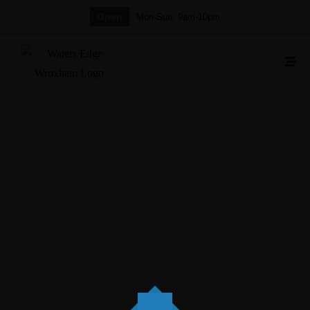
Open
Mon-Sun: 9am-10pm